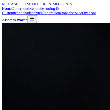
MEGA
SCOOT
SCOOTERS & MOTOREN
Home
Onderhoud
Reparatie
Tuning &
Customizen
Schadeherstel
Onderdelen
Ophaalservice
Over ons
Afspraak maken