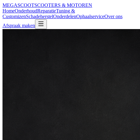
MEGA
SCOOT
SCOOTERS & MOTOREN
Home
Onderhoud
Reparatie
Tuning &
Customizen
Schadeherstel
Onderdelen
Ophaalservice
Over ons
Afspraak maken