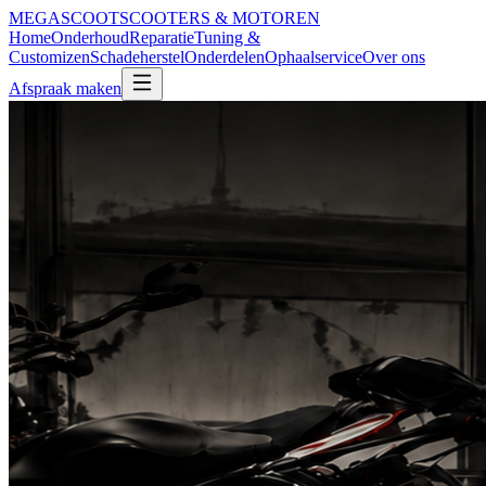
MEGA
SCOOT
SCOOTERS & MOTOREN
Home
Onderhoud
Reparatie
Tuning &
Customizen
Schadeherstel
Onderdelen
Ophaalservice
Over ons
Afspraak maken