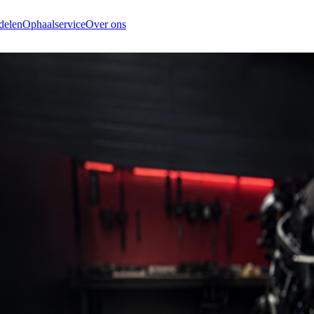
delen
Ophaalservice
Over ons