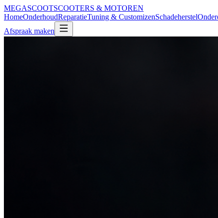
MEGA
SCOOT
SCOOTERS & MOTOREN
Home
Onderhoud
Reparatie
Tuning & Customizen
Schadeherstel
Onder
Afspraak maken