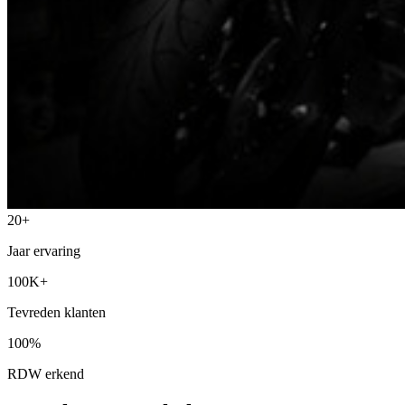
20+
Jaar ervaring
100K+
Tevreden klanten
100%
RDW erkend