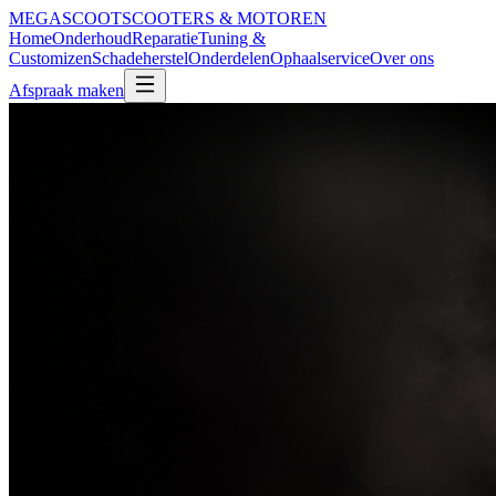
MEGA
SCOOT
SCOOTERS & MOTOREN
Home
Onderhoud
Reparatie
Tuning &
Customizen
Schadeherstel
Onderdelen
Ophaalservice
Over ons
Afspraak maken